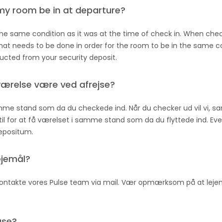
 my room be in at departure?
the same condition as it was at the time of check in. When chec
t needs to be done in order for the room to be in the same co
ucted from your security deposit.
t værelse være ved afrejse?
samme stand som da du checkede ind. Når du checker ud vil vi,
il for at få værelset i samme stand som da du flyttede ind. Event
depositum.
ejemål?
u kontakte vores Pulse team via mail. Vær opmærksom på at leje
ase?