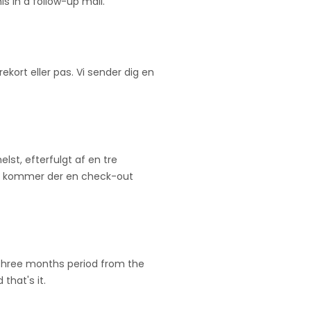
is in a follow-up mail.
rekort eller pas. Vi sender dig en
elst, efterfulgt af en tre
er kommer der en check-out
a three months period from the
that's it.