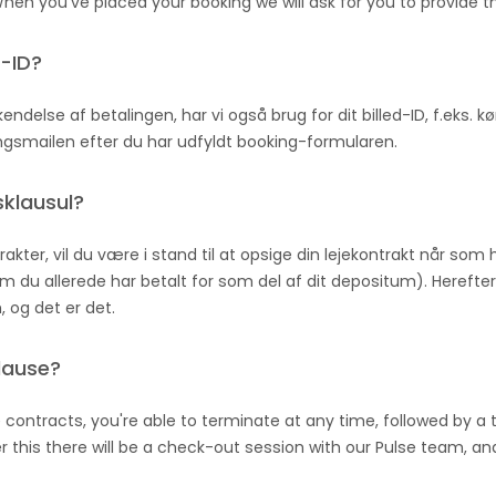
 When you've placed your booking we will ask for you to provide th
d-ID?
ndelse af betalingen, har vi også brug for dit billed-ID, f.eks. kø
ngsmailen efter du har udfyldt booking-formularen.
sklausul?
rakter, vil du være i stand til at opsige din lejekontrakt når som h
 du allerede har betalt for som del af dit depositum). Hereft
 og det er det.
lause?
e contracts, you're able to terminate at any time, followed by 
 this there will be a check-out session with our Pulse team, and 