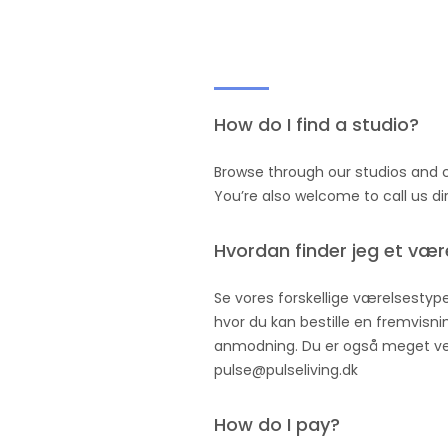
How do I find a studio?
Browse through our studios and cho
You’re also welcome to call us di
Hvordan finder jeg et vær
Se vores forskellige værelsestype
hvor du kan bestille en fremvisnin
anmodning. Du er også meget velko
pulse@pulseliving.dk
How do I pay?