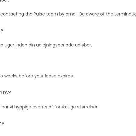
contacting the Pulse team by email. Be aware of the terminati
e?
o uger inden din udlejningsperiode udløber.
wo weeks before your lease expires.
nts?
 har vi hyppige events af forskellige størrelser.
t?