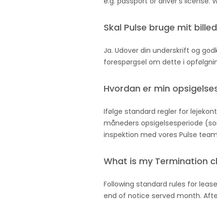
e.g. passport or driver's license.
Skal Pulse bruge mit bille
Ja. Udover din underskrift og godke
forespørgsel om dette i opfølgni
Hvordan er min opsigelse
Ifølge standard regler for lejekont
måneders opsigelsesperiode (som
inspektion med vores Pulse team,
What is my Termination c
Following standard rules for leas
end of notice served month. After