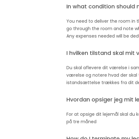
In what condition should
You need to deliver the room in 
go through the room and note wha
Any expenses needed will be ded
I hvilken tilstand skal mi
Du skal aflevere dit værelse i 
værelse og notere hvad der skal t
istandsættelse trækkes fra dit 
Hvordan opsiger jeg mit l
For at opsige dit lejemål skal d
på tre måned
How do I terminate my le