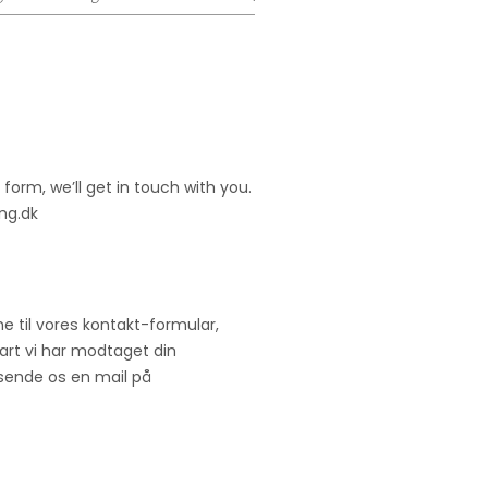
form, we’ll get in touch with you.
ing.dk
e til vores kontakt-formular,
snart vi har modtaget din
 sende os en mail på