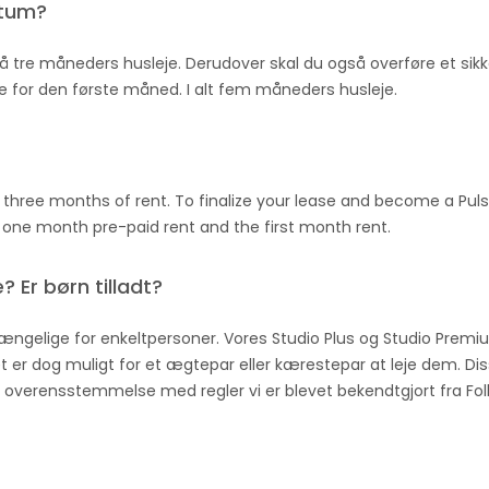
itum?
på tre måneders husleje. Derudover skal du også overføre et s
e for den første måned. I alt fem måneders husleje.
three months of rent. To finalize your lease and become a Pulse
, one month pre-paid rent and the first month rent.
? Er børn tilladt?
gængelige for enkeltpersoner. Vores Studio Plus og Studio Prem
t er dog muligt for et ægtepar eller kærestepar at leje dem. Dis
r i overensstemmelse med regler vi er blevet bekendtgjort fra Fol