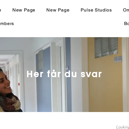
e
New Page
New Page
Pulse Studios
Om
mbers
B
Her får du svar