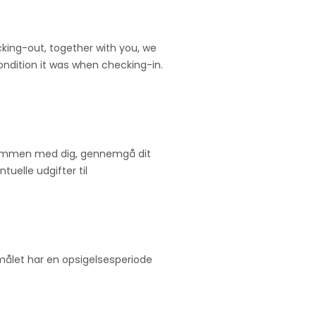
king-out, together with you, we
ndition it was when checking-in.
 sammen med dig, gennemgå dit
uelle udgifter til
målet har en opsigelsesperiode