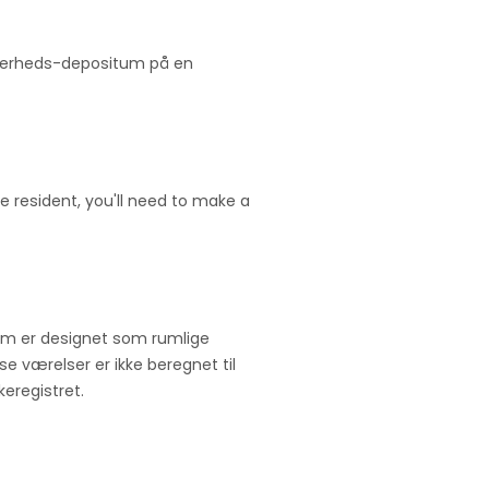
ikkerheds-depositum på en
 resident, you'll need to make a
ium er designet som rumlige
se værelser er ikke beregnet til
keregistret.