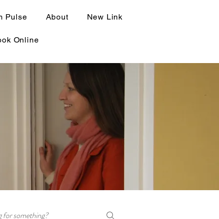
 Pulse
About
New Link
ook Online