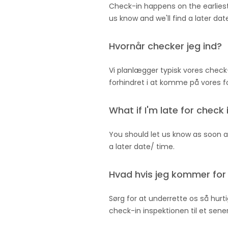
Check-in happens on the earliest 
us know and we'll find a later dat
Hvornår checker jeg ind?
Vi planlægger typisk vores check-
forhindret i at komme på vores fo
What if I'm late for check 
You should let us know as soon as
a later date/ time.
Hvad hvis jeg kommer for 
Sørg for at underrette os så hurti
check-in inspektionen til et sene