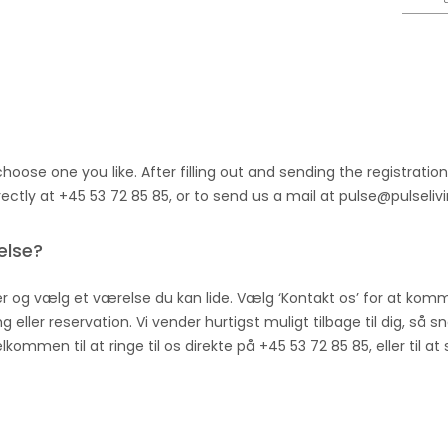
ose one you like. After filling out and sending the registration 
rectly at +45 53 72 85 85, or to send us a mail at pulse@pulseliv
else?
r og vælg et værelse du kan lide. Vælg ‘Kontakt os’ for at komm
g eller reservation. Vi vender hurtigst muligt tilbage til dig, så 
mmen til at ringe til os direkte på +45 53 72 85 85, eller til at